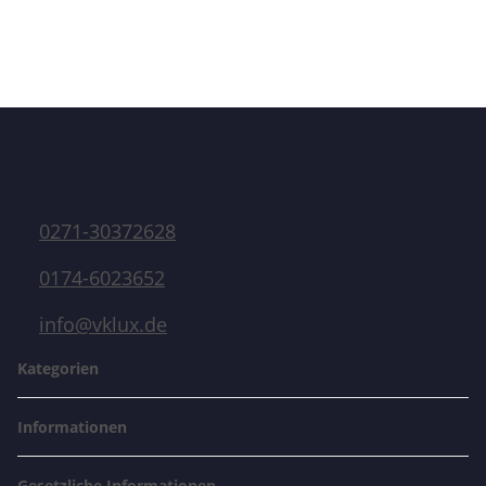
0271-30372628
0174-6023652
info@vklux.de
Kategorien
Informationen
Gesetzliche Informationen