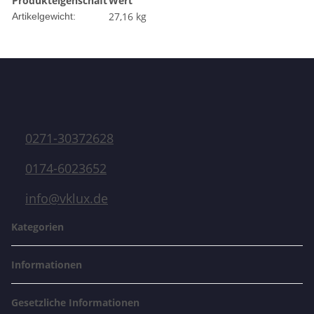
Produkteigenschaft
Wert
27,16
kg
Artikelgewicht:
0271-30372628
0174-6023652
info@vklux.de
Kategorien
Informationen
Gesetzliche Informationen