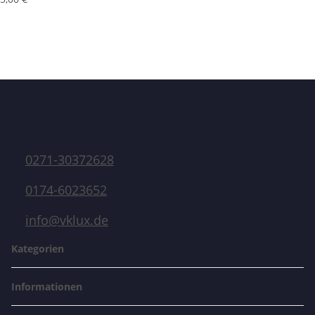
0271-30372628
0174-6023652
info@vklux.de
Kategorien
Informationen