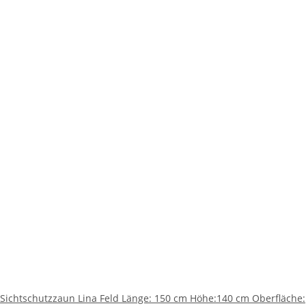
Sichtschutzzaun Lina Feld Länge: 150 cm Höhe:140 cm Oberfläche: