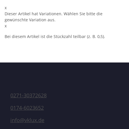
x
Dieser Artikel hat Variationen. Wählen Sie bitte die
gewünschte Variation aus.
x
Bei diesem Artikel ist die Stückzahl teilbar (z. B. 0,5).
0271-30372628
0174-6023652
info@vklux.de