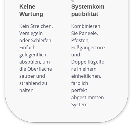
Keine
Systemkom
Wartung
patibilität
Kein Streichen,
Kombinieren
Versiegeln
Sie Paneele,
oder Schleifen.
Pfosten,
Einfach
Fußgängertore
gelegentlich
und
abspülen, um
Doppelflügelto
die Oberfläche
re in einem
sauber und
einheitlichen,
strahlend zu
farblich
halten
perfekt
abgestimmten
System.